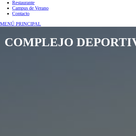
Restaurante
Campus de Verano
Contacto
MENÚ PRINCIPAL
Campos de fútbol
y de fútbol 11
INSTALACIONES