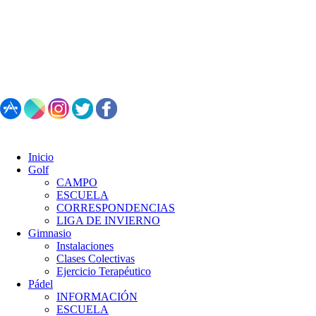
987 495 547 | Restaurante: 987 347 782
Inicio
Golf
CAMPO
ESCUELA
CORRESPONDENCIAS
LIGA DE INVIERNO
Gimnasio
Instalaciones
Clases Colectivas
Ejercicio Terapéutico
Pádel
INFORMACIÓN
ESCUELA