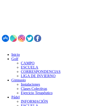
987 495 547 | Restaurante: 987 347 782
Inicio
Golf
CAMPO
ESCUELA
CORRESPONDENCIAS
LIGA DE INVIERNO
Gimnasio
Instalaciones
Clases Colectivas
Ejercicio Terapéutico
Pádel
INFORMACIÓN
ESCUELA