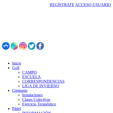
REGÍSTRATE
ACCESO USUARIO
987 495 547 | Restaurante: 987 347 782
Inicio
Golf
CAMPO
ESCUELA
CORRESPONDENCIAS
LIGA DE INVIERNO
Gimnasio
Instalaciones
Clases Colectivas
Ejercicio Terapéutico
Pádel