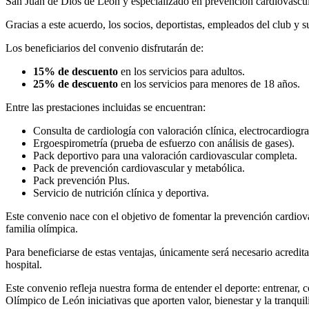
San Juan de Dios de León y especializado en prevención cardiovascular
Gracias a este acuerdo, los socios, deportistas, empleados del club y 
Los beneficiarios del convenio disfrutarán de:
15% de descuento
en los servicios para adultos.
25% de descuento
en los servicios para menores de 18 años.
Entre las prestaciones incluidas se encuentran:
Consulta de cardiología con valoración clínica, electrocardiog
Ergoespirometría (prueba de esfuerzo con análisis de gases).
Pack deportivo para una valoración cardiovascular completa.
Pack de prevención cardiovascular y metabólica.
Pack prevención Plus.
Servicio de nutrición clínica y deportiva.
Este convenio nace con el objetivo de fomentar la prevención cardiovas
familia olímpica.
Para beneficiarse de estas ventajas, únicamente será necesario acredi
hospital.
Este convenio refleja nuestra forma de entender el deporte: entrenar, 
Olímpico de León iniciativas que aporten valor, bienestar y la tranqui