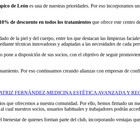
pico de León
es una de nuestras prioridades. Por eso incorporamos un 
10% de descuento en todos los tratamientos
que ofrece este centro d
ado de la piel y del cuerpo, entre los que destacan las limpiezas facial
 mediante técnicas innovadoras y adaptadas a las necesidades de cada per
o pone a disposición de sus socios, con el objetivo de seguir promovien
enamiento. Por eso continuamos creando alianzas con empresas de confia
EATRIZ FERNÁNDEZ-MEDICINA ESTÉTICA AVANZADA Y R
cios que ofrecemos a nuestra comunidad. Por ello, hemos firmado un n
s al cual nuestros socios, usuarios habituales y trabajadores podrán acce
bienestar de quienes forman parte del club, incorporando ventajas que 