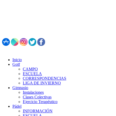
987 495 547 | Restaurante: 987 347 782
Inicio
Golf
CAMPO
ESCUELA
CORRESPONDENCIAS
LIGA DE INVIERNO
Gimnasio
Instalaciones
Clases Colectivas
Ejercicio Terapéutico
Pádel
INFORMACIÓN
ESCUELA