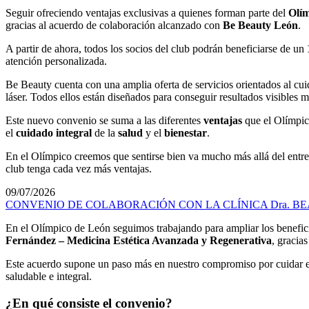
Seguir ofreciendo ventajas exclusivas a quienes forman parte del
Olím
gracias al acuerdo de colaboración alcanzado con
Be Beauty León
.
A partir de ahora, todos los socios del club podrán beneficiarse de un
atención personalizada.
Be Beauty cuenta con una amplia oferta de servicios orientados al cuid
láser. Todos ellos están diseñados para conseguir resultados visibles
Este nuevo convenio se suma a las diferentes
ventajas
que el Olímpic
el
cuidado integral
de la
salud
y el
bienestar
.
En el Olímpico creemos que sentirse bien va mucho más allá del entr
club tenga cada vez más ventajas.
09/07/2026
CONVENIO DE COLABORACIÓN CON LA CLÍNICA Dra. B
En el Olímpico de León seguimos trabajando para ampliar los benefi
Fernández – Medicina Estética Avanzada y Regenerativa
, gracia
Este acuerdo supone un paso más en nuestro compromiso por cuidar el 
saludable e integral.
¿
En qué consiste el convenio?