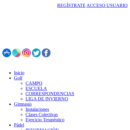
REGÍSTRATE
ACCESO USUARIO
987 495 547 | Restaurante: 987 347 782
Inicio
Golf
CAMPO
ESCUELA
CORRESPONDENCIAS
LIGA DE INVIERNO
Gimnasio
Instalaciones
Clases Colectivas
Ejercicio Terapéutico
Pádel