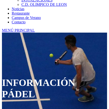
INSTALACIONES
C.D. OLIMPICO DE LEON
Noticias
Restaurante
Campus de Verano
Contacto
MENÚ PRINCIPAL
INFORMACIÓN
PÁDEL