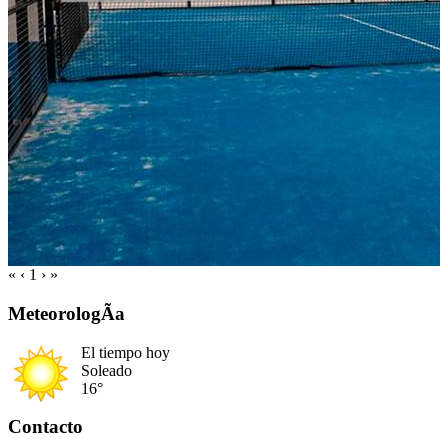
«
‹
1
›
»
MeteorologÃ­a
El tiempo hoy
Soleado
16°
Contacto