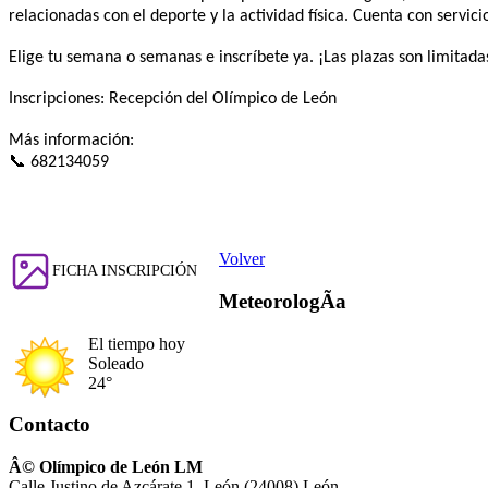
relacionadas con el deporte y la actividad física. Cuenta con serv
Elige tu semana o semanas e inscríbete ya. ¡Las plazas son limitada
Inscripciones: Recepción del Olímpico de León
Más información:
📞
682134059
Volver
FICHA INSCRIPCIÓN
MeteorologÃ­a
El tiempo hoy
Soleado
24°
Contacto
Â© Olímpico de León LM
Calle Justino de Azcárate 1. León (24008) León