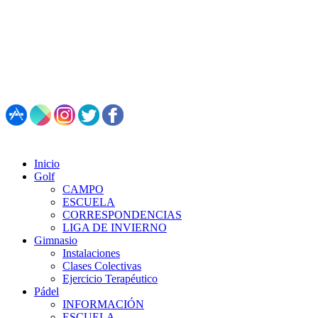
987 495 547 | Restaurante: 987 347 782
Inicio
Golf
CAMPO
ESCUELA
CORRESPONDENCIAS
LIGA DE INVIERNO
Gimnasio
Instalaciones
Clases Colectivas
Ejercicio Terapéutico
Pádel
INFORMACIÓN
ESCUELA