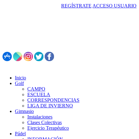
REGÍSTRATE
ACCESO USUARIO
987 495 547 | Restaurante: 987 347 782
Inicio
Golf
CAMPO
ESCUELA
CORRESPONDENCIAS
LIGA DE INVIERNO
Gimnasio
Instalaciones
Clases Colectivas
Ejercicio Terapéutico
Pádel