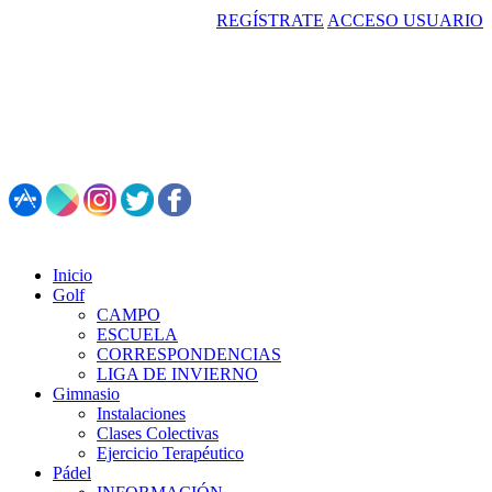
REGÍSTRATE
ACCESO USUARIO
987 495 547 | Restaurante: 987 347 782
Inicio
Golf
CAMPO
ESCUELA
CORRESPONDENCIAS
LIGA DE INVIERNO
Gimnasio
Instalaciones
Clases Colectivas
Ejercicio Terapéutico
Pádel