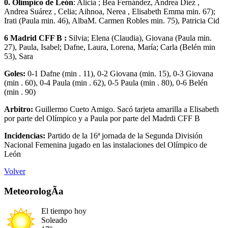
0. Olímpico de León
: Alicia ; Bea Fernández, Andrea Diez ,
Andrea Suárez , Celia; Aihnoa, Nerea , Elisabeth Emma min. 67);
Irati (Paula min. 46), AlbaM. Carmen Robles min. 75), Patricia Cid
6 Madrid CFF B :
Silvia; Elena (Claudia), Giovana (Paula min.
27), Paula, Isabel; Dafne, Laura, Lorena, María; Carla (Belén min
53), Sara
Goles:
0-1 Dafne (min . 11), 0-2 Giovana (min. 15), 0-3 Giovana
(min . 60), 0-4 Paula (min . 62), 0-5 Paula (min . 80), 0-6 Belén
(min . 90)
Arbitro:
Guillermo Cueto Amigo. Sacó tarjeta amarilla a Elisabeth
por parte del Olímpico y a Paula por parte del Madrdi CFF B
Incidencias:
Partido de la 16ª jornada de la Segunda División
Nacional Femenina jugado en las instalaciones del Olímpico de
León
Volver
MeteorologÃ­a
El tiempo hoy
Soleado