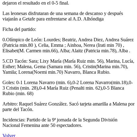
dejaron el resultado en el 0-5 final.
Las leonesas disfrutaran de una semana de descanso y después
viajarán a Getafe para enfrentarse al A.D. Alhóndiga
Ficha del partido:
0.Olímpico de León: Lourdes; Beatriz, Andrea Diez, Andrea Suárez
(Patricia min.80 ), Celia, Emma ; Ainhoa, Nerea (Irati min 70) ,
Elisabet(M. Carmen min.66), Alba; Alaitz (Patricia min.78), Alba .
5.CD Tacón: Sara; Lixy María (María Ruiz min. 56), Marina, Lucía,
Esther; Malena, Gema (Samara min. 56), Cristin(Marina min.70),
Yamila; Lorena(Noemi min.70) Navarro, Blanca Rubio.
Goles: 0-1 Lorena Navarro (min. 6),0-2 Lorena Navarro(min.18),0-
3 Cristin (min. 28),0-4 María Ruiz (Penalti min. 62),0-5 Blanca
Rubio (min. 68)
Arbitro: Raquel Suárez González. Sacó tarjeta amarilla a Malena por
parte del Tacón.
Incidencias: Partido de la 9ª jornada de la Segunda División
Nacional Femenina ante 50 espectadores.
Volver