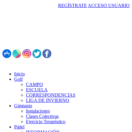
REGÍSTRATE
ACCESO USUARIO
987 495 547 | Restaurante: 987 347 782
Inicio
Golf
CAMPO
ESCUELA
CORRESPONDENCIAS
LIGA DE INVIERNO
Gimnasio
Instalaciones
Clases Colectivas
Ejercicio Terapéutico
Pádel