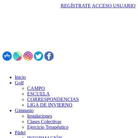
REGÍSTRATE
ACCESO USUARIO
987 495 547 | Restaurante: 987 347 782
Inicio
Golf
CAMPO
ESCUELA
CORRESPONDENCIAS
LIGA DE INVIERNO
Gimnasio
Instalaciones
Clases Colectivas
Ejercicio Terapéutico
Pádel