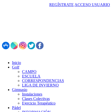
REGÍSTRATE
ACCESO USUARIO
987 495 547 | Restaurante: 987 347 782
Inicio
Golf
CAMPO
ESCUELA
CORRESPONDENCIAS
LIGA DE INVIERNO
Gimnasio
Instalaciones
Clases Colectivas
Ejercicio Terapéutico
Pádel