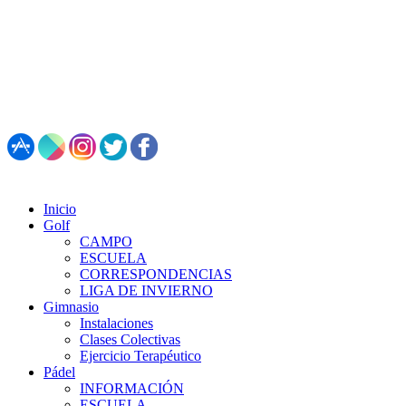
987 495 547 | Restaurante: 987 347 782
Inicio
Golf
CAMPO
ESCUELA
CORRESPONDENCIAS
LIGA DE INVIERNO
Gimnasio
Instalaciones
Clases Colectivas
Ejercicio Terapéutico
Pádel
INFORMACIÓN
ESCUELA