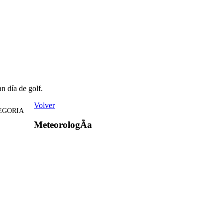
n día de golf.
Volver
EGORIA
MeteorologÃ­a