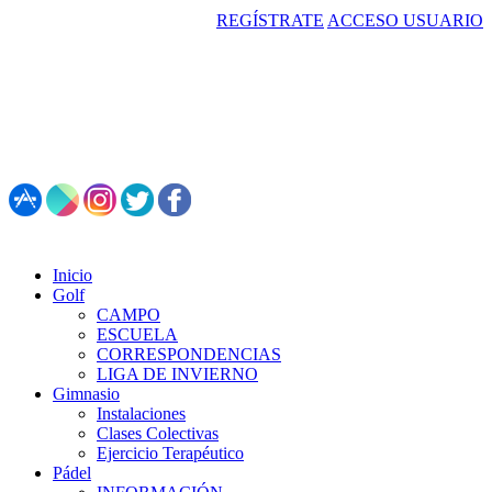
REGÍSTRATE
ACCESO USUARIO
987 495 547 | Restaurante: 987 347 782
Inicio
Golf
CAMPO
ESCUELA
CORRESPONDENCIAS
LIGA DE INVIERNO
Gimnasio
Instalaciones
Clases Colectivas
Ejercicio Terapéutico
Pádel