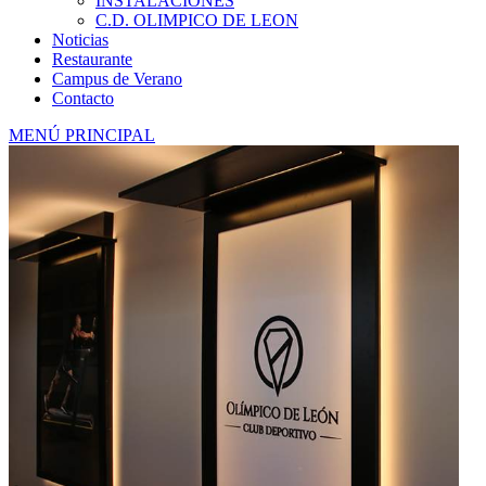
INSTALACIONES
C.D. OLIMPICO DE LEON
Noticias
Restaurante
Campus de Verano
Contacto
MENÚ PRINCIPAL