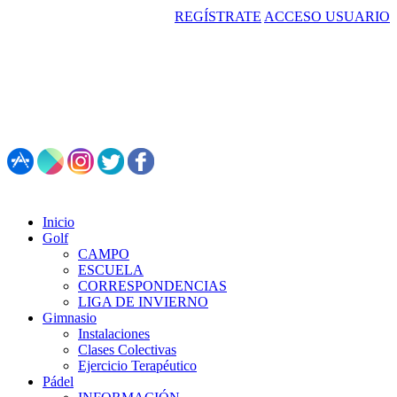
REGÍSTRATE
ACCESO USUARIO
987 495 547 | Restaurante: 987 347 782
Inicio
Golf
CAMPO
ESCUELA
CORRESPONDENCIAS
LIGA DE INVIERNO
Gimnasio
Instalaciones
Clases Colectivas
Ejercicio Terapéutico
Pádel