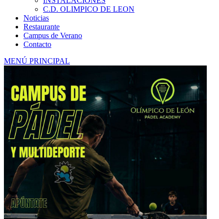
INSTALACIONES
C.D. OLIMPICO DE LEON
Noticias
Restaurante
Campus de Verano
Contacto
MENÚ PRINCIPAL