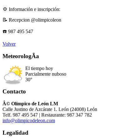
💢 Información e inscripción:
📝 Recepcion @olimpicoleon
☎️ 987 495 547
Volver
MeteorologÃ­a
El tiempo hoy
Parcialmente nuboso
30°
Contacto
Â© Olímpico de León LM
Calle Justino de Azcárate 1. León (24008) León
Telf. 987 495 547 | Restaurante: 987 347 782
info@olimpicodeleon.com
Legalidad