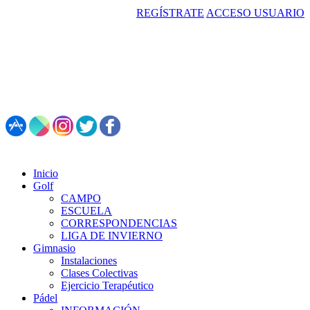
REGÍSTRATE
ACCESO USUARIO
987 495 547 | Restaurante: 987 347 782
Inicio
Golf
CAMPO
ESCUELA
CORRESPONDENCIAS
LIGA DE INVIERNO
Gimnasio
Instalaciones
Clases Colectivas
Ejercicio Terapéutico
Pádel