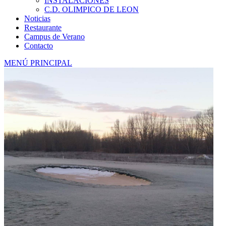
INSTALACIONES
C.D. OLIMPICO DE LEON
Noticias
Restaurante
Campus de Verano
Contacto
MENÚ PRINCIPAL