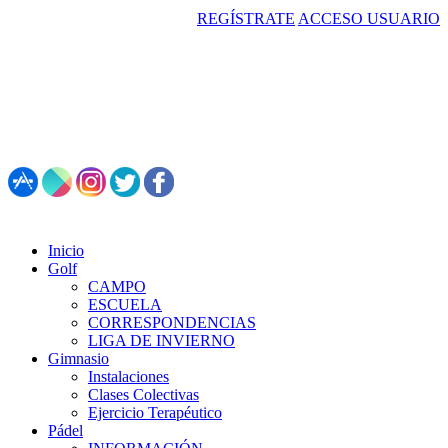
REGÍSTRATE
ACCESO USUARIO
987 495 547 | Restaurante: 987 347 782
Inicio
Golf
CAMPO
ESCUELA
CORRESPONDENCIAS
LIGA DE INVIERNO
Gimnasio
Instalaciones
Clases Colectivas
Ejercicio Terapéutico
Pádel