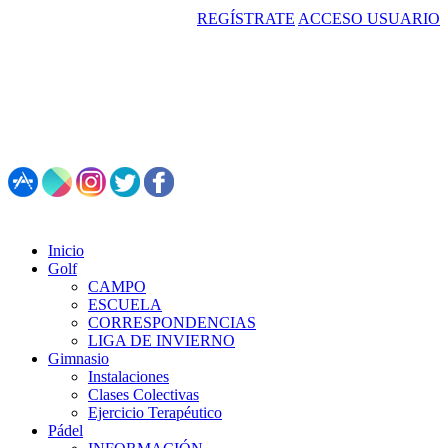
REGÍSTRATE
ACCESO USUARIO
987 495 547 | Restaurante: 987 347 782
Inicio
Golf
CAMPO
ESCUELA
CORRESPONDENCIAS
LIGA DE INVIERNO
Gimnasio
Instalaciones
Clases Colectivas
Ejercicio Terapéutico
Pádel