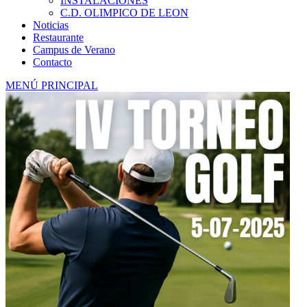
INSTALACIONES
C.D. OLIMPICO DE LEON
Noticias
Restaurante
Campus de Verano
Contacto
MENÚ PRINCIPAL