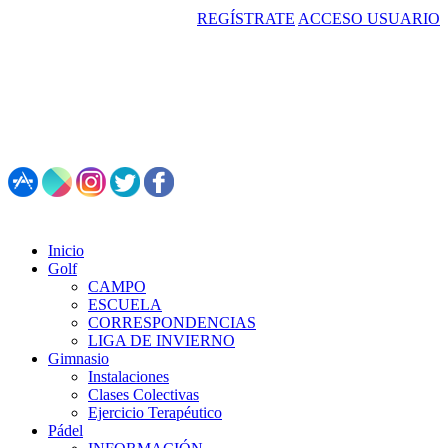
REGÍSTRATE
ACCESO USUARIO
987 495 547 | Restaurante: 987 347 782
Inicio
Golf
CAMPO
ESCUELA
CORRESPONDENCIAS
LIGA DE INVIERNO
Gimnasio
Instalaciones
Clases Colectivas
Ejercicio Terapéutico
Pádel