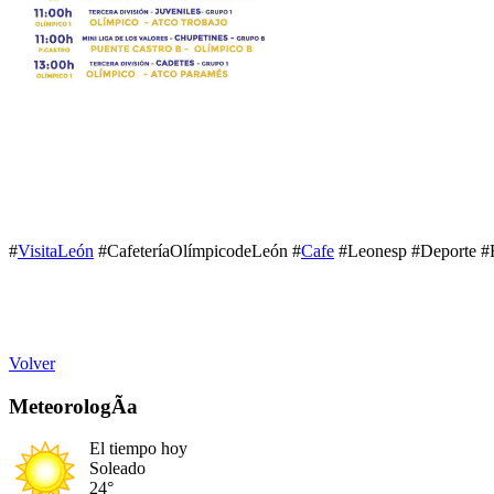
#
VisitaLeón
#CafeteríaOlímpicodeLeón #
Cafe
#Leonesp #Deporte #
Volver
MeteorologÃ­a
El tiempo hoy
Soleado
24°