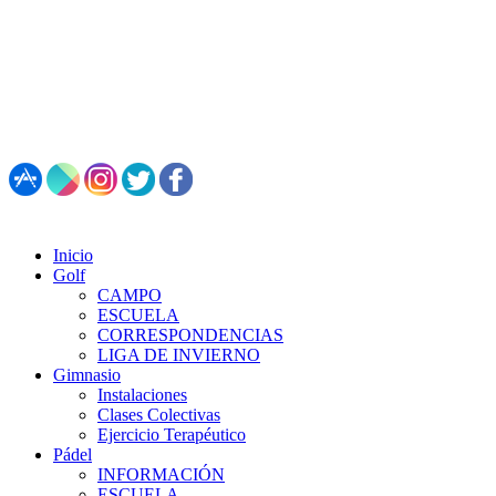
987 495 547 | Restaurante: 987 347 782
Inicio
Golf
CAMPO
ESCUELA
CORRESPONDENCIAS
LIGA DE INVIERNO
Gimnasio
Instalaciones
Clases Colectivas
Ejercicio Terapéutico
Pádel
INFORMACIÓN
ESCUELA