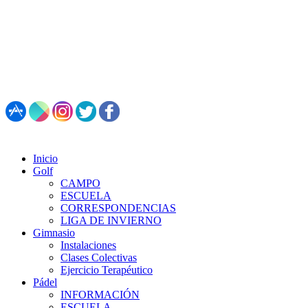
987 495 547 | Restaurante: 987 347 782
Inicio
Golf
CAMPO
ESCUELA
CORRESPONDENCIAS
LIGA DE INVIERNO
Gimnasio
Instalaciones
Clases Colectivas
Ejercicio Terapéutico
Pádel
INFORMACIÓN
ESCUELA