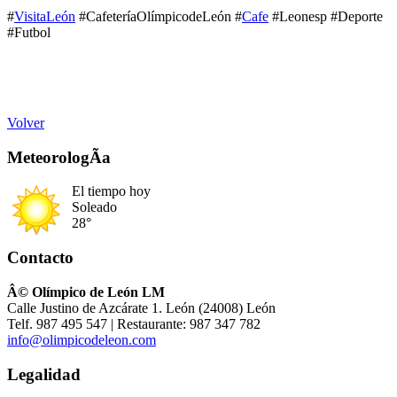
#
VisitaLeón
#CafeteríaOlímpicodeLeón #
Cafe
#Leonesp #Deporte
#Futbol
Volver
MeteorologÃ­a
El tiempo hoy
Soleado
28°
Contacto
Â© Olímpico de León LM
Calle Justino de Azcárate 1. León (24008) León
Telf. 987 495 547 | Restaurante: 987 347 782
info@olimpicodeleon.com
Legalidad