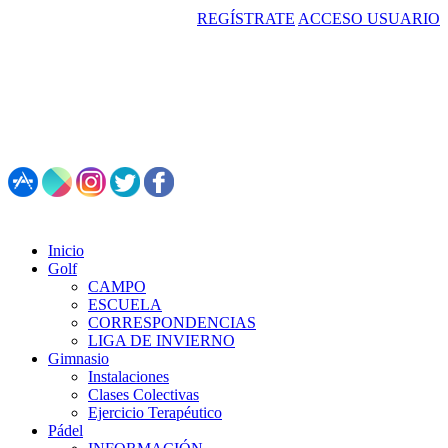
REGÍSTRATE
ACCESO USUARIO
987 495 547 | Restaurante: 987 347 782
Inicio
Golf
CAMPO
ESCUELA
CORRESPONDENCIAS
LIGA DE INVIERNO
Gimnasio
Instalaciones
Clases Colectivas
Ejercicio Terapéutico
Pádel