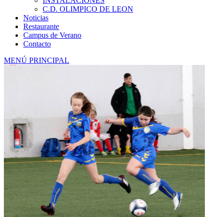
INSTALACIONES
C.D. OLIMPICO DE LEON
Noticias
Restaurante
Campus de Verano
Contacto
MENÚ PRINCIPAL