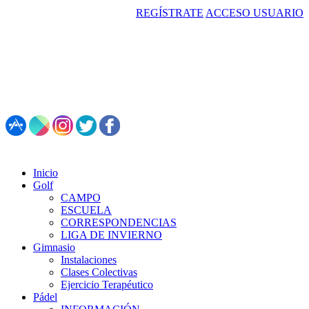
REGÍSTRATE
ACCESO USUARIO
987 495 547 | Restaurante: 987 347 782
Inicio
Golf
CAMPO
ESCUELA
CORRESPONDENCIAS
LIGA DE INVIERNO
Gimnasio
Instalaciones
Clases Colectivas
Ejercicio Terapéutico
Pádel